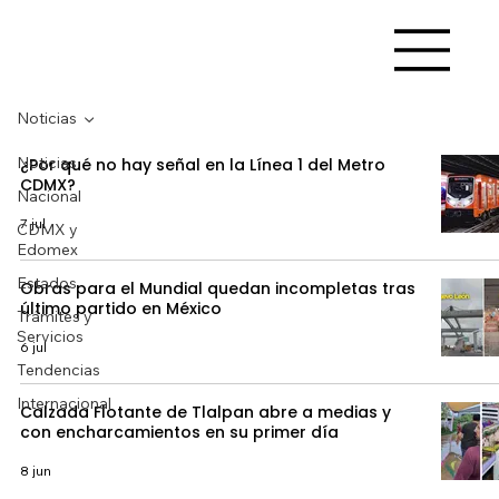
Noticias
Noticias
¿Por qué no hay señal en la Línea 1 del Metro
CDMX?
Nacional
7 jul
CDMX y
Edomex
Estados
Obras para el Mundial quedan incompletas tras
último partido en México
Trámites y
Servicios
6 jul
Tendencias
Internacional
Calzada Flotante de Tlalpan abre a medias y
con encharcamientos en su primer día
8 jun