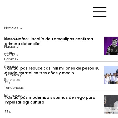
Noticias
Noticias
Caso Dafne: Fiscalía de Tamaulipas confirma
primera detención
Nacional
24 jul
CDMX y
Edomex
Estados
Tamaulipas reduce casi mil millones de pesos su
deuda estatal en tres años y medio
Trámites y
Servicios
13 jul
Tendencias
Internacional
Tamaulipas moderniza sistemas de riego para
impulsar agricultura
13 jul