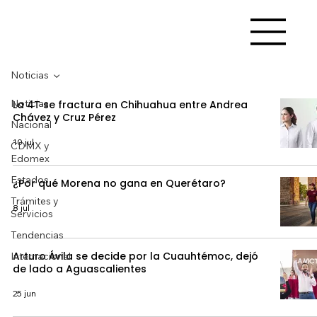
Noticias
Noticias
La 4T se fractura en Chihuahua entre Andrea
Chávez y Cruz Pérez
Nacional
10 jul
CDMX y
Edomex
Estados
¿Por qué Morena no gana en Querétaro?
Trámites y
8 jul
Servicios
Tendencias
Arturo Ávila se decide por la Cuauhtémoc, dejó
Internacional
de lado a Aguascalientes
25 jun