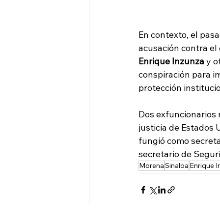
En contexto, el pasa
acusación contra el
Enrique Inzunza
 y 
conspiración para i
protección institucio
Dos exfuncionarios 
justicia de Estados 
fungió como secreta
secretario de Seguri
Morena
Sinaloa
Enrique I