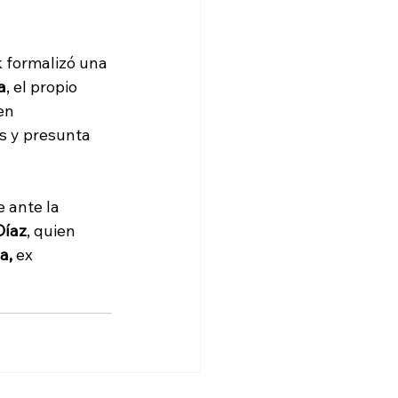
k formalizó una 
a
, el propio 
en 
s y presunta 
 ante la 
Díaz
, quien 
a, 
ex 