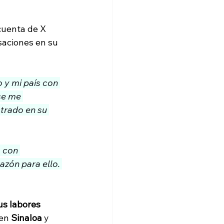
cuenta de X 
saciones en su 
 y mi país con 
se me 
trado en su 
 con 
zón para ello. 
us labores 
en 
Sinaloa
 y 