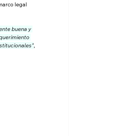
arco legal 
gente buena y 
equerimiento 
stitucionales"
, 