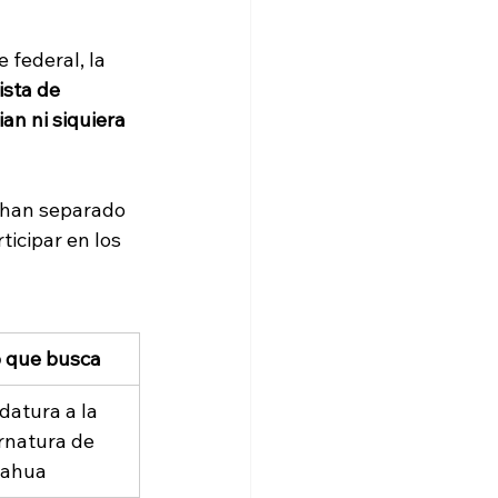
federal, la 
lista de 
ian ni siquiera 
e han separado 
icipar en los 
 que busca
datura a la 
natura de 
uahua