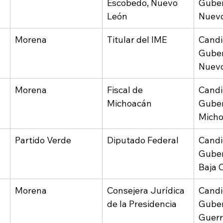
Escobedo, Nuevo 
Guber
León
Nuev
Morena
Titular del IME
Candi
Guber
Nuev
Morena
Fiscal de 
Candi
Michoacán
Guber
Mich
Partido Verde
Diputado Federal
Candi
Guber
Baja C
Morena
Consejera Jurídica 
Candi
de la Presidencia 
Guber
Guerr