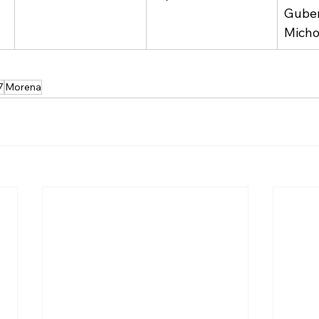
Guber
Mich
7
Morena