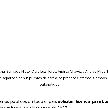
ha: Santiago Nieto, Clara Luz Flores, Andrea Chávez y Andrés Mijes; f
n separado de sus puestos de cara a los procesos internos. Composici
Datanoticias
rios públicos en todo el país
 solicitan licencia para b
con miras a las elecciones de 2027. 