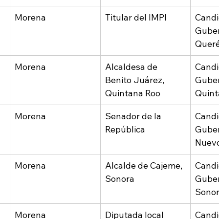
Morena
Titular del IMPI
Candi
Guber
Queré
Morena
Alcaldesa de 
Candi
Benito Juárez, 
Guber
Quintana Roo
Quint
Morena
Senador de la 
Candi
República
Guber
Nuev
Morena
Alcalde de Cajeme, 
Candi
Sonora
Guber
Sono
Morena
Diputada local
Candi