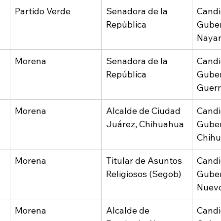
Partido Verde
Senadora de la 
Candi
República
Guber
Nayar
Morena
Senadora de la 
Candi
República
Guber
Guerr
Morena
Alcalde de Ciudad 
Candi
Juárez, Chihuahua
Guber
Chih
Morena
Titular de Asuntos 
Candi
Religiosos (Segob)
Guber
Nuev
Morena
Alcalde de 
Candi