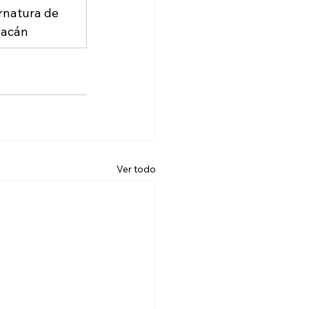
natura de 
oacán
Ver todo