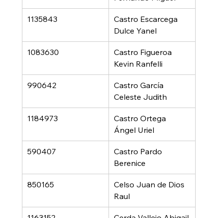
1135843
Castro Escarcega 
Dulce Yanel
1083630
Castro Figueroa 
Kevin Ranfelli
990642
Castro García 
Celeste Judith
1184973
Castro Ortega 
Ángel Uriel
590407
Castro Pardo 
Berenice
850165
Celso Juan de Dios 
Raul
1163152
Cerda Vallejo Abigail 