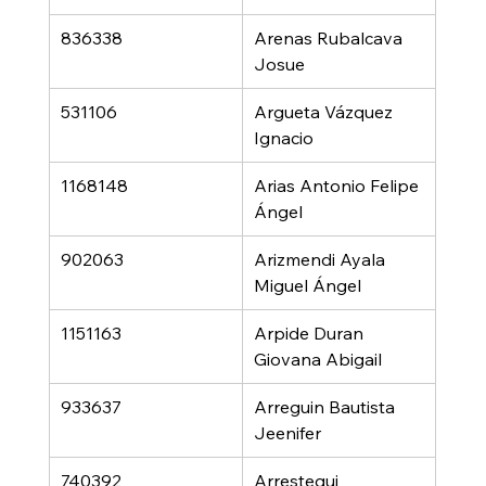
836338
Arenas Rubalcava 
Josue
531106
Argueta Vázquez 
Ignacio
1168148
Arias Antonio Felipe 
Ángel
902063
Arizmendi Ayala 
Miguel Ángel
1151163
Arpide Duran 
Giovana Abigail
933637
Arreguin Bautista 
Jeenifer
740392
Arrestegui 