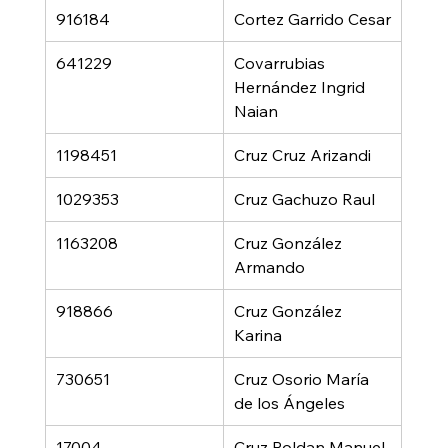
916184
Cortez Garrido Cesar
641229
Covarrubias 
Hernández Ingrid 
Naian
1198451
Cruz Cruz Arizandi
1029353
Cruz Gachuzo Raul
1163208
Cruz González 
Armando
918866
Cruz González 
Karina
730651
Cruz Osorio María 
de los Ángeles
17004
Cruz Roldan Manuel 