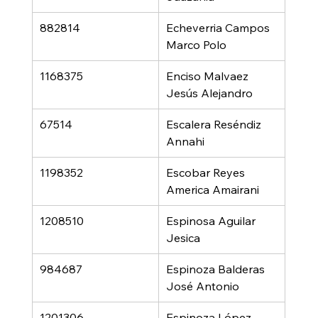
882814
Echeverria Campos 
Marco Polo
1168375
Enciso Malvaez 
Jesús Alejandro
67514
Escalera Reséndiz 
Annahi
1198352
Escobar Reyes 
America Amairani
1208510
Espinosa Aguilar 
Jesica
984687
Espinoza Balderas 
José Antonio
1201306
Espinoza López 