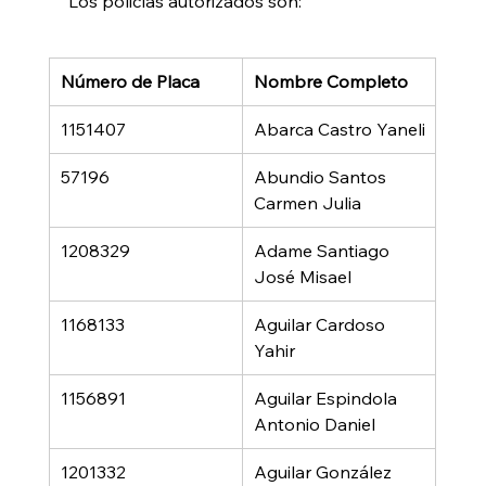
Los policías autorizados son:
Número de Placa
Nombre Completo
1151407
Abarca Castro Yaneli
57196
Abundio Santos 
Carmen Julia
1208329
Adame Santiago 
José Misael
1168133
Aguilar Cardoso 
Yahir
1156891
Aguilar Espindola 
Antonio Daniel
1201332
Aguilar González 