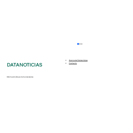
Acerca de Datanoticias
DATANOTICIAS
Contacto
Información útil para tomar decisiones
¿Por qué no hay señal en la Línea 1 del
Metro CDMX?