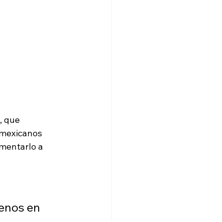
, que 
 mexicanos 
ementarlo a 
enos en 