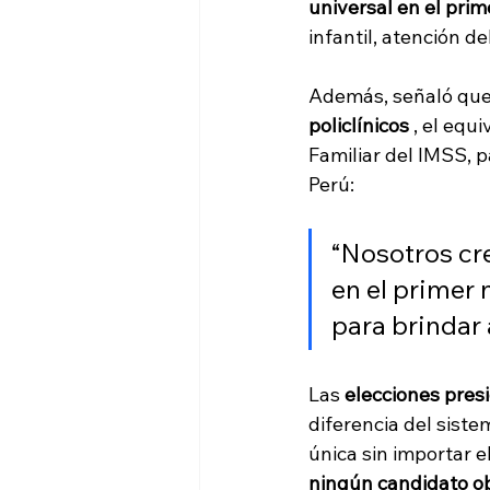
universal en el prime
infantil, atención d
Además, señaló que 
policlínicos
 , el eq
Familiar del IMSS, p
Perú:
“Nosotros cr
en el primer 
para brindar 
Las 
elecciones pres
diferencia del sist
única sin importar e
ningún candidato ob