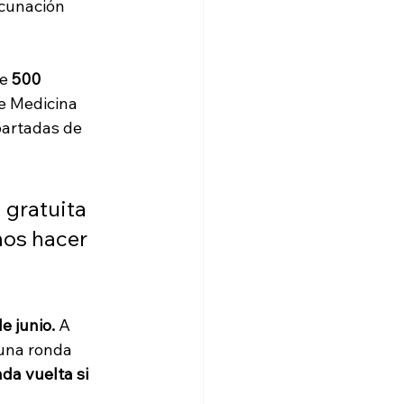
acunación 
de
 500 
e Medicina 
partadas de 
 gratuita 
mos hacer 
e junio.
 A 
 una ronda 
a vuelta si 