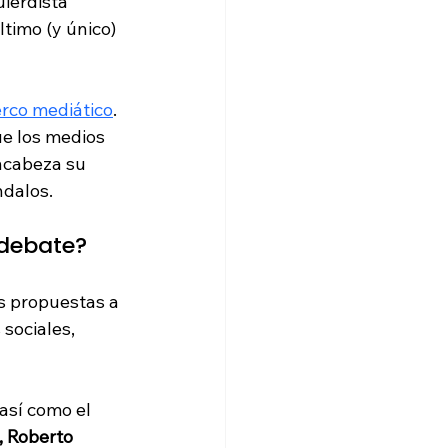
uierdista 
timo (y único) 
erco mediático
. 
ue los medios 
ncabeza su 
ndalos.
 debate?
s propuestas a 
sociales, 
 así como el 
, Roberto 