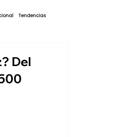
cional
Tendencias
? Del
 500