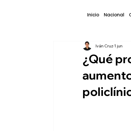
Inicio
Nacional
Iván Cruz
1 jun
¿Qué pr
aumento 
policlín