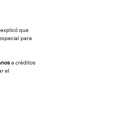
 explicó que 
especial para 
anos
 a créditos 
r el 