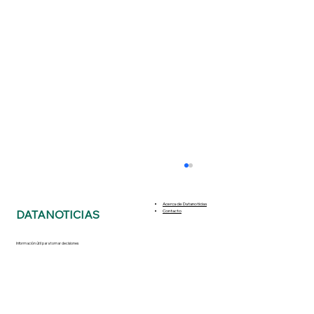
Acerca de Datanoticias
DATANOTICIAS
Contacto
Información útil para tomar decisiones