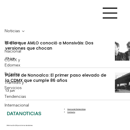
Noticias
Noticias
El día que AMLO conoció a Monsiváis: Dos
versiones que chocan
Nacional
23 jun
CDMX y
Edomex
Estados
Puente de Nonoalco: El primer paso elevado de
la CDMX que cumple 86 años
Trámites y
Servicios
13 jun
Tendencias
Internacional
Acerca de Datanoticias
DATANOTICIAS
Contacto
Información útil para tomar decisiones