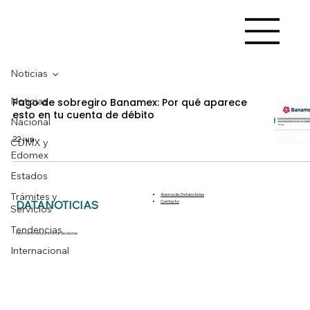
Noticias
Noticias
Pago de sobregiro Banamex: Por qué aparece
esto en tu cuenta de débito
Nacional
22 jun
CDMX y
Edomex
Estados
Trámites y
Acerca de Datanoticias
DATANOTICIAS
Contacto
Servicios
Tendencias
Información útil para tomar decisiones
Internacional