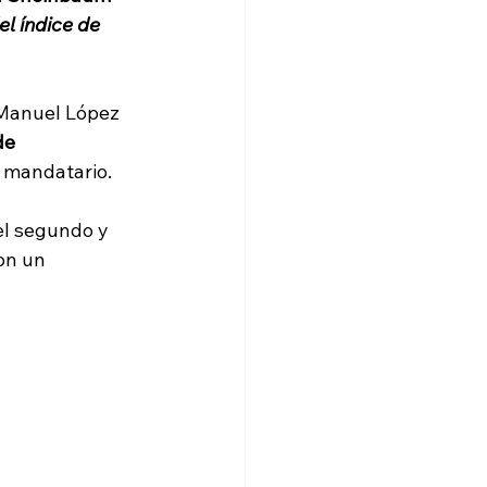
l índice de 
Manuel López 
de 
 mandatario.
el segundo y 
on un 