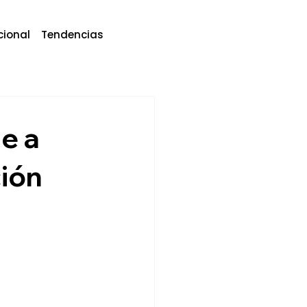
cional
Tendencias
e a
ión