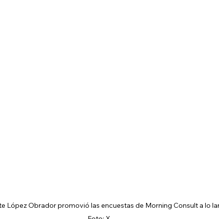
te López Obrador promovió las encuestas de Morning Consult a lo lar
Foto: X.