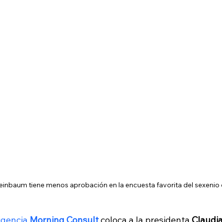
einbaum tiene menos aprobación en la encuesta favorita del sexenio
igencia 
Morning Consult
coloca a la presidenta
 Claudi