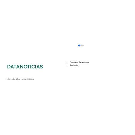
Acerca de Datanoticias
DATANOTICIAS
Contacto
Información útil para tomar decisiones
Puente de Nonoalco: El primer paso
elevado de la CDMX que cumple 86
años