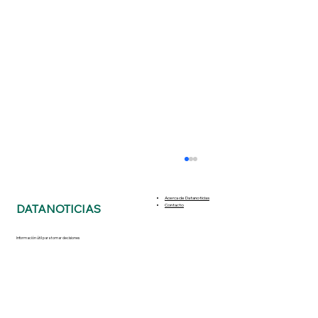
Acerca de Datanoticias
DATANOTICIAS
Contacto
Información útil para tomar decisiones