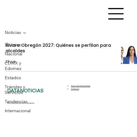
Noticias
Noticias
Álvaro Obregón 2027: Quiénes se perfilan para
alcaldes
Nacional
23 jun
CDMX y
Edomex
Estados
Trámites y
Acerca de Datanoticias
DATANOTICIAS
Contacto
Servicios
Tendencias
Información útil para tomar decisiones
Internacional