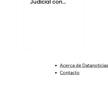
Judicial con
"regalazo" a
magistrados
Acerca de Datanoticia
Contacto