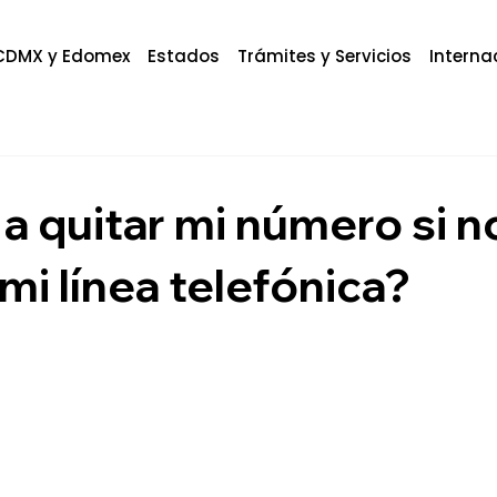
CDMX y Edomex
Estados
Trámites y Servicios
Interna
a quitar mi número si n
 mi línea telefónica?