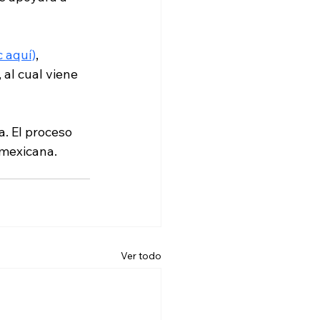
c aquí)
,
al cual viene 
. El proceso 
 mexicana.
Ver todo