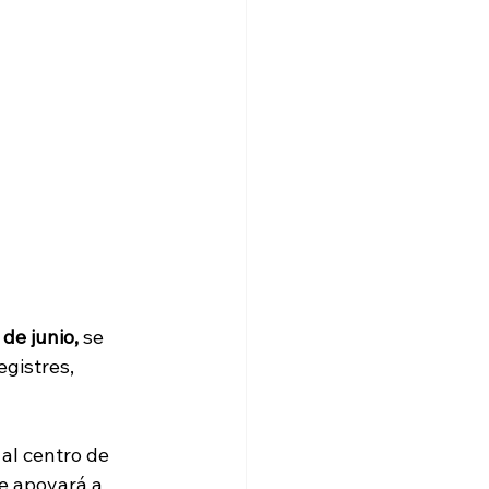
 de junio,
 se 
gistres, 
 al centro de 
te apoyará a 